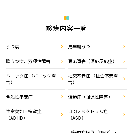
診療内容一覧
うつ病
更年期うつ
躁うつ病、双極性障害
適応障害（適応反応症）
パニック症 （パニック障
社交不安症 （社会不安障
害）
害）
全般性不安症
強迫症（強迫性障害）
注意欠如・多動症
自閉スペクトラム症
（ADHD）
（ASD）
月経前症候群（PMS）・