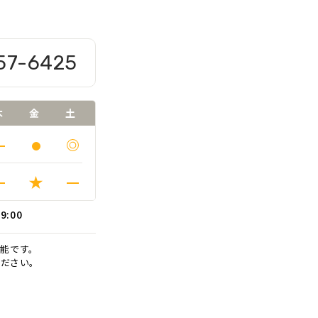
57-6425
木
金
土
19:00
能です。
ください。